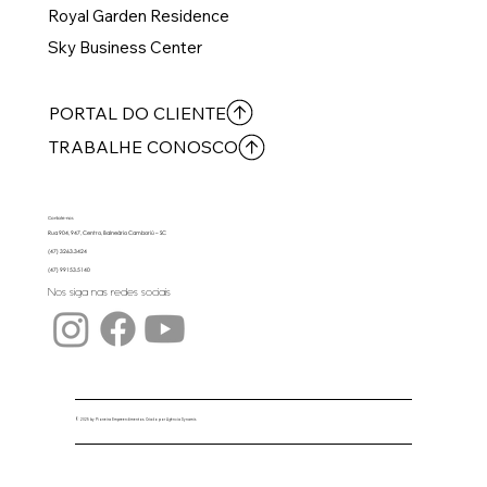
Royal Garden Residence
Sky Business Center
PORTAL DO CLIENTE
TRABALHE CONOSCO
Contate-nos
Rua 904, 947, Centro, Balneário Camboriú – SC
(47) 3263.3424
(47) 99153.5140
Nos siga nas redes sociais
© 2025 by Pioneira Empreendimentos. Criado por Agência Dynamis