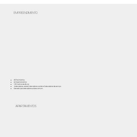
EMPREENDIMENTO
40 Pavimentos;
62 Apartamentos;​
139 metros de altura;
4 elevadores, sendo 2 elevadores sociais e 2 elevadores de serviço;
Gerador para elevadores e área comum.
APARTAMENTOS