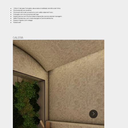
1236 m² de Lazer Completo, decorado e mobiliado, temático de Vinho;
Piscina bordô com prainha;
Piscina privativa de uso exclusivo com salão cabernet franc;
Pub jogos com sinuca e praça de fogo;
Espaço plume com Piscina coberta aquecida, sauna e sala de massagem;
Salão Chardonnay com mesas de jogos e Cancha de Bocha;
Espaço Vigneto com Adega;
Espaço pet;
GALERIA