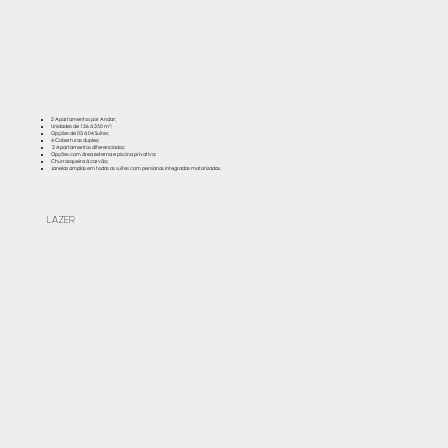
2 Apartamentos por Andar;
Unidades de 136 à 350 m²;
Opções de 03 à 04 Suítes;
4 Coberturas duplex;
2 Apartamentos diferenciados;
Opções com área externa e piscina privativa;
Churrasqueira á carvão;
Janelas amplas em todas as suítes com persianas integradas motorizadas.
LAZER