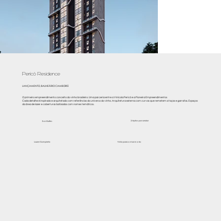
Pericó Residence
LANÇAMENTO, BALNEÁRIO CAMBORIÚ
O primeiro empreendimento conceito do vinho brasileiro. Uma parceria entre a Vinícola Pericó e a Pioneira Empreendimentos​
Cada detalhe é inspirado e arquitetado com referências do universo do vinho. Arquitetura externa com curvas que remetem a taças e garrafas. Espaços
da área de lazer e coberturas batizadas com nomes temáticos.​
2 Aptos por andar
3 a 4 Suítes
Lazer Completo
Vista para o mar e o rio