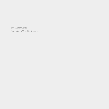
188m² a 205m² de Área Privativa.
4 Suítes e até 4 vagas de Garagem
Ver Mais
Em Construção
Sparkling Wine Residence