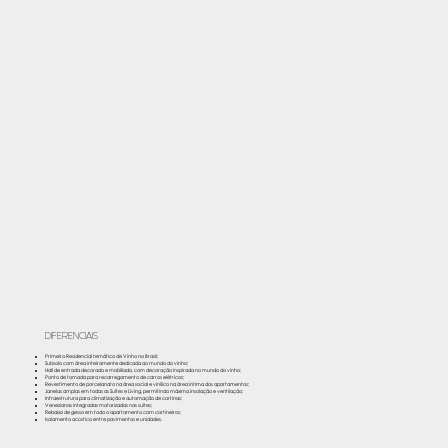
DIFERENCIAIS
Primeiro Residencial temático de Vinho no Brasil;
Subsolo com área inteiramente dedicada ao mundo do vinho;
Hall de entrada decorado e mobiliado, com decoração inspirada no mundo do vinho;
Ponto de tomada para recarregamento de carros elétricos;
Revestimento de porcelanato na área social e vinílico na área intima dos apartamentos;
Janelas amplas em todas as Suítes e Living, permitindo máxima insolação e ventilação;
Infraestrutura para climatização e automação de cortinas;
Venezianas integradas motorizadas nas suítes;
Rebaixo de gesso em todo o apartamento com cortineiros;
Isolamento acústico entre pavimentos e unidades.