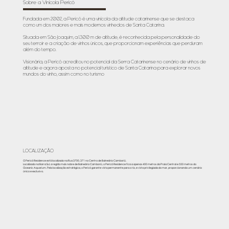
Sobre a Vinícola Pericó
Fundada em 2002, a Pericó é uma vinícola da altitude catarinense que se destaca
como um dos maiores e mais modernos vinhedos de Santa Catarina.
Situada em São Joaquim, a 1.300 m de altitude, é reconhecida pela personalidade do
seu terroir e a criação de vinhos únicos, que proporcionam experiências que perduram
além do tempo.
Visionária, a Pericó acreditou no potencial da Serra Catarinense no cenário de vinhos de
altitude e agora aposta no potencial turístico de Santa Catarina para explorar novos
mundos do vinho, assim como no turismo
LOCALIZAÇÃO
O Pericó Residence está localizado na Rua 3700, 371 no Centro de Balneário Camboriú.
Localizado na Barra Sul, a região mais nobre de Balneário Camboriú, o Pericó Residence fica a apenas 400 metros da Praia Central e 550 metros do
Oceanic Aquarium. Pela localização estratégica, o Pericó garante vista permanente para o rio, e vista privilegiada do mar, proporcionando um cenário
único e exclusivo.