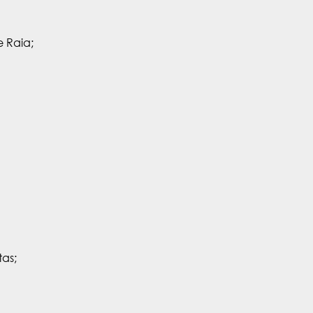
e Raia;
tas;